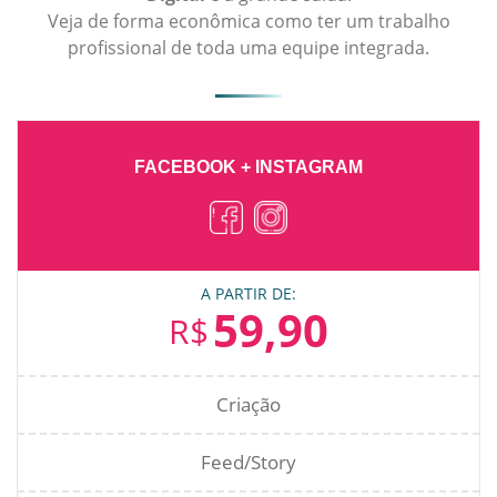
Veja de forma econômica como ter um trabalho
profissional de toda uma equipe integrada.
FACEBOOK + INSTAGRAM
A PARTIR DE:
59,90
R$
Criação
Feed/Story