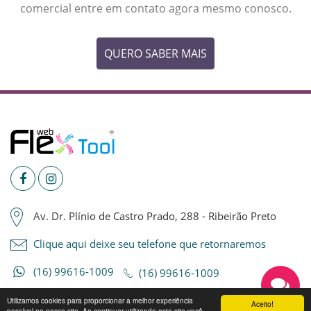
comercial entre em contato agora mesmo conosco.
QUERO SABER MAIS
Av. Dr. Plínio de Castro Prado, 288 - Ribeirão Preto
Clique aqui deixe seu telefone que retornaremos
(16) 99616-1009
(16) 99616-1009
Utilizamos cookies para proporcionar a melhor experiência
Aceito!
Tabela De Cores
possível no nosso site. Ao continuar utilizando este site você